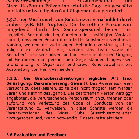
(selbstverschuldet):
In Zusammenarbeit mit
Streetlife/Forum Prävention wird die Lage eingeschätzt
und falls notwendig das Sanitätspersonal angefordert.
3.5.2: bei Missbrauch von Substanzen verschuldet durch
andere (z.B. KO-Tropfen):
Die betroffene Person wird
umgehend durch das Sanitätspersonal be
treut und
begleitet. Besteht ein begründeter oder bestätigter Verdacht
darauf, dass einer Person durch Dritte Substanzen verabreicht
wurden, werden die zuständigen Behörden verständigt. Liegt
lediglich ein Verdacht vor, werden das Team sowie die
Besucher*innen sensibilisiert und auf einen achtsamen Umgang
mit Getränken und persönlichen Gegenständen hingewiesen.
Grundhaltung für Orga-Team und Crew: Ruhe bewahren und
Ausbreitung von Panik vermeiden!
3.5.3.: bei Grenzüberschreitungen jeglicher Art (sex.
Belästigung, Diskriminierung, Gewalt):
Das Awareness-Team
versucht zu deeskalieren, sollte dies nicht möglich sein werden
Sarah und Kathrin dazugeholt. Der betroffenen Person wird ggf.
angeboten, die verursachende Person räumlich zu trennen oder
aufgrund von Verletzung des Code of Conducts von der
Veranstaltung zu verweisen. In diese Schritte werden die
Verantwortlichen des Virus Clubs (Ausschussmitglieder)
hinzugezogen und, wenn notwendig, Einsatzkräfte aktiviert.
3.6 Evaluation und Feedback