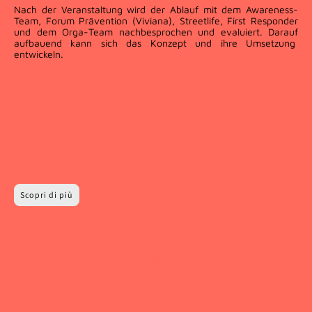
Nach der Veranstaltung wird der Ablauf mit dem Awareness-
Team, Forum Prävention (Viviana), Streetlife, First Responder
und dem Orga-Team nachbesprochen und evaluiert. Darauf
aufbauend kann sich das Konzept und ihre Umsetzung
entwickeln.
Scopri di più
©Copyright. Tutti i diritti riservati.
mit freundlicher Unterstützung von - con il gentile supporto di: