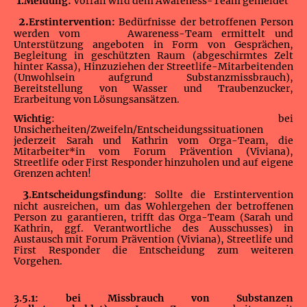
.Meldung:
Vorfall wird dem Awareness-Team gemeldet
2.
Erstintervention:
Bedürfnisse der betroffenen Person
werden vom Awareness-Team ermittelt und
Unterstützung angeboten in Form von Gesprächen,
Begleitung in geschützten Raum (abgeschirmtes Zelt
hinter Kassa), Hinzuziehen der Streetlife-Mitarbeitenden
(Unwohlsein aufgrund Substanzmissbrauch),
Bereitstellung von Wasser und Traubenzucker,
Erarbeitung von Lösungsansätzen.
Wichtig
: bei
Unsicherheiten/Zweifeln/Entscheidungssituationen
jederzeit Sarah und Kathrin vom Orga-Team, die
Mitarbeiter*in vom Forum Prävention (Viviana),
Streetlife oder First Responder hinzuholen und auf eigene
Grenzen achten!
3
.Entscheidungsfindung
: Sollte die Erstintervention
nicht ausreichen, um das Wohlergehen der betroffenen
Person zu garantieren, trifft das Orga-Team (Sarah und
Kathrin, ggf. Verantwortliche des Ausschusses) in
Austausch mit Forum Prävention (Viviana), Streetlife und
First Responder die Entscheidung zum weiteren
Vorgehen.
3.5.1: bei Missbrauch von Substanzen